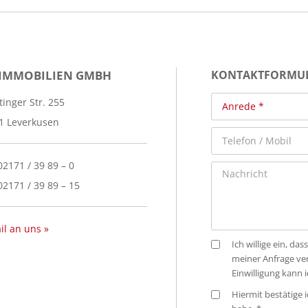
 IMMOBILIEN GMBH
KONTAKTFORMU
inger Str. 255
1 Leverkusen
 02171 / 39 89 – 0
02171 / 39 89 – 15
il an uns »
Ich willige ein, 
meiner Anfrage ve
Einwilligung kann 
Hiermit bestätige i