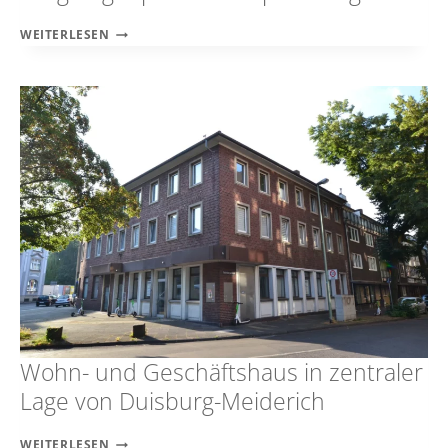
APARTMENT
WEITERLESEN
MIT
LOGGIA
UND
TIEFGARAGENPLATZ
ZUR
KAPITALANLAGE
Wohn- und Geschäftshaus in zentraler
Lage von Duisburg-Meiderich
WOHN-
WEITERLESEN