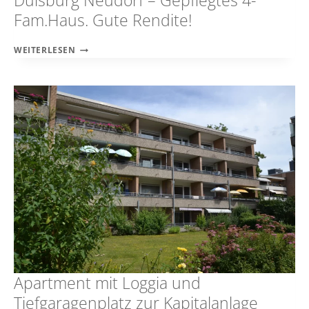
Duisburg Neudorf – Gepflegtes 4-
Fam.Haus. Gute Rendite!
DUISBURG
WEITERLESEN
NEUDORF
–
GEPFLEGTES
4-
FAM.HAUS.
GUTE
RENDITE!
Apartment mit Loggia und
Tiefgaragenplatz zur Kapitalanlage