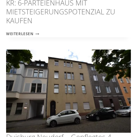
KR: 6-PARTEIENHAUS MIT
MIETSTEIGERUNGSPOTENZIAL ZU
KAUFEN
KR:
WEITERLESEN
6-
PARTEIENHAUS
MIT
MIETSTEIGERUNGSPOTENZIAL
ZU
KAUFEN