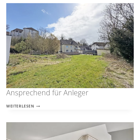
IN
ZENTRALER
LAGE
VON
DUISBURG-
MITTELMEIDERICH
Ansprechend für Anleger
ANSPRECHEND
WEITERLESEN
FÜR
ANLEGER