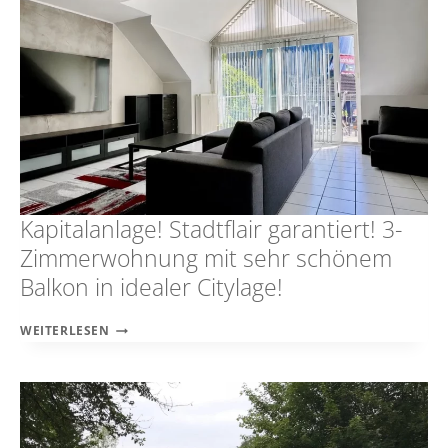
Kapitalanlage! Stadtflair garantiert! 3-
Zimmerwohnung mit sehr schönem
Balkon in idealer Citylage!
KAPITALANLAGE!
WEITERLESEN
STADTFLAIR
GARANTIERT!
3-
ZIMMERWOHNUNG
MIT
SEHR