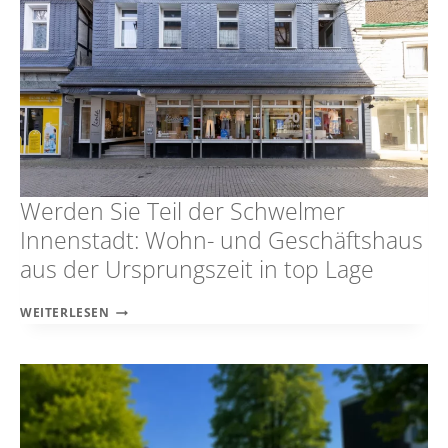
Werden Sie Teil der Schwelmer
Innenstadt: Wohn- und Geschäftshaus
aus der Ursprungszeit in top Lage
WERDEN
WEITERLESEN
SIE
TEIL
DER
SCHWELMER
INNENSTADT:
WOHN-
UND