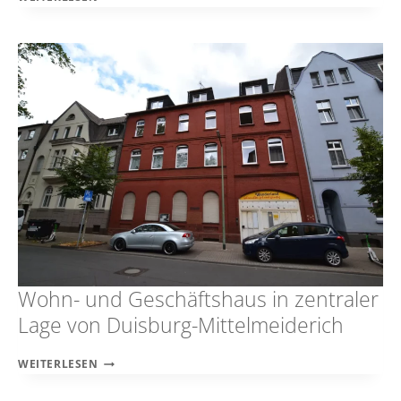
UND
GESCHÄFTSHAUS
IN
ZENTRALER
LAGE
VON
DUISBURG-
MEIDERICH
Wohn- und Geschäftshaus in zentraler
Lage von Duisburg-Mittelmeiderich
WOHN-
WEITERLESEN
UND
GESCHÄFTSHAUS