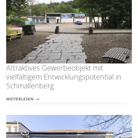
SCHÖNEM
BALKON
IN
IDEALER
CITYLAGE!
Attraktives Gewerbeobjekt mit
vielfältigem Entwicklungspotential in
Schmallenberg
ATTRAKTIVES
WEITERLESEN
GEWERBEOBJEKT
MIT
VIELFÄLTIGEM
ENTWICKLUNGSPOTENTIAL
IN
SCHMALLENBERG