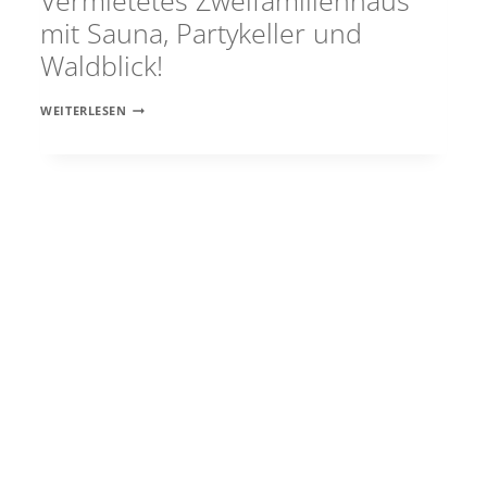
Vermietetes Zweifamilienhaus
mit Sauna, Partykeller und
Waldblick!
VERMIETETES
WEITERLESEN
ZWEIFAMILIENHAUS
MIT
SAUNA,
PARTYKELLER
UND
WALDBLICK!