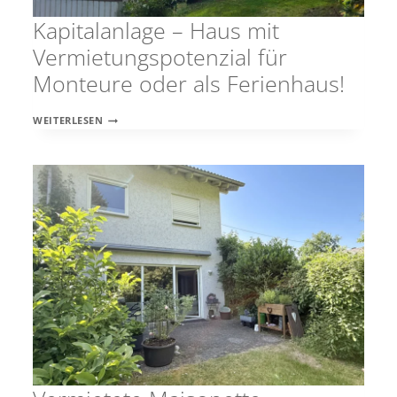
Kapitalanlage – Haus mit
Vermietungspotenzial für
Monteure oder als Ferienhaus!
KAPITALANLAGE
WEITERLESEN
–
HAUS
MIT
VERMIETUNGSPOTENZIAL
FÜR
MONTEURE
ODER
ALS
FERIENHAUS!