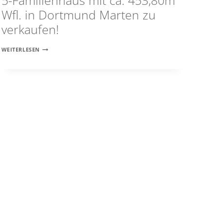
5-Familienhaus mit ca. 453,80m²
Wfl. in Dortmund Marten zu
verkaufen!
5-
WEITERLESEN
FAMILIENHAUS
MIT
CA.
453,80M²
WFL.
IN
DORTMUND
MARTEN
ZU
VERKAUFEN!