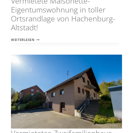
Vermietete Maisonette-
Eigentumswohnung in toller
Ortsrandlage von Hachenburg-
Altstadt!
VERMIETETE
WEITERLESEN
MAISONETTE-
EIGENTUMSWOHNUNG
IN
TOLLER
ORTSRANDLAGE
VON
HACHENBURG-
ALTSTADT!