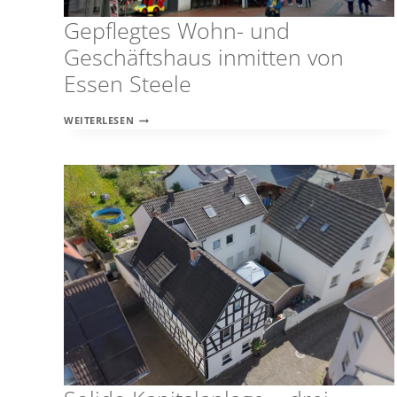
Gepflegtes Wohn- und
Geschäftshaus inmitten von
Essen Steele
GEPFLEGTES
WEITERLESEN
WOHN-
UND
GESCHÄFTSHAUS
INMITTEN
VON
ESSEN
STEELE