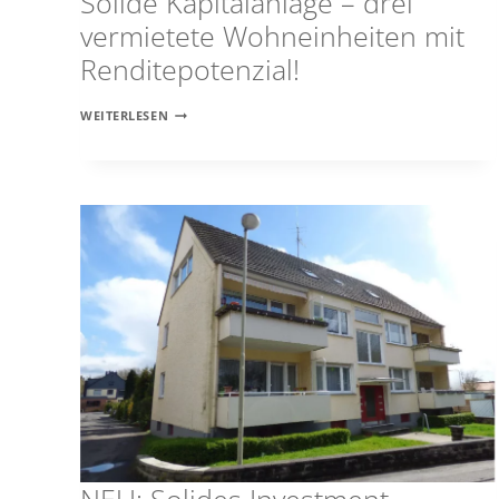
Solide Kapitalanlage – drei
vermietete Wohneinheiten mit
Renditepotenzial!
SOLIDE
WEITERLESEN
KAPITALANLAGE
–
DREI
VERMIETETE
WOHNEINHEITEN
MIT
RENDITEPOTENZIAL!