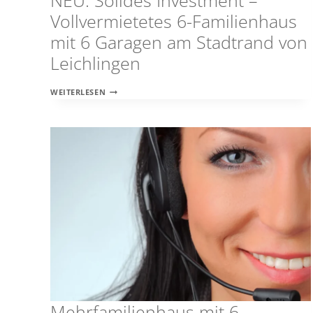
NEU: Solides Investment –
Vollvermietetes 6-Familienhaus
mit 6 Garagen am Stadtrand von
Leichlingen
NEU:
WEITERLESEN
SOLIDES
INVESTMENT
–
VOLLVERMIETETES
6-
FAMILIENHAUS
MIT
6
GARAGEN
AM
STADTRAND
VON
LEICHLINGEN
Mehrfamilienhaus mit 6