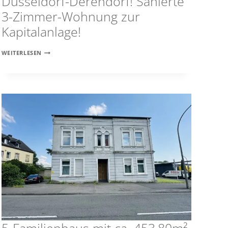
Düsseldorf-Derendorf! Sanierte
3-Zimmer-Wohnung zur
Kapitalanlage!
DÜSSELDORF-
WEITERLESEN
DERENDORF!
SANIERTE
3-
ZIMMER-
WOHNUNG
ZUR
KAPITALANLAGE!