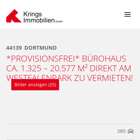
Zum
Inhalt
springen
44139
DORTMUND
*PROVISIONSFREI* BÜROHAUS
CA. 1.325 – 20.577 M² DIREKT AM
WESTFALENPARK ZU VERMIETEN!
Bilder anzeigen (25)
380