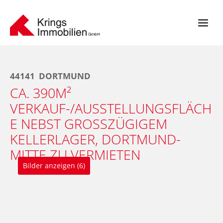
Zum
Inhalt
springen
44141
DORTMUND
CA. 390M²
VERKAUF-/AUSSTELLUNGSFLÄCH
E NEBST GROSSZÜGIGEM K
ELLERLAGER, DORTMUND-M
ITTE ZU VERMIETEN
Bilder anzeigen (6)