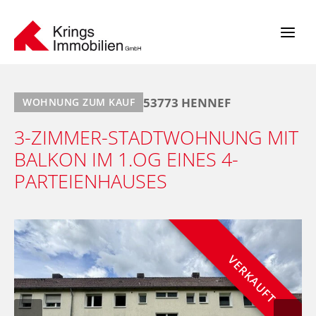
Zum
Inhalt
springen
53773 HENNEF
WOHNUNG ZUM KAUF
3-ZIMMER-STADTWOHNUNG MIT
BALKON IM 1.OG EINES 4-
PARTEIENHAUSES
VERKAUFT