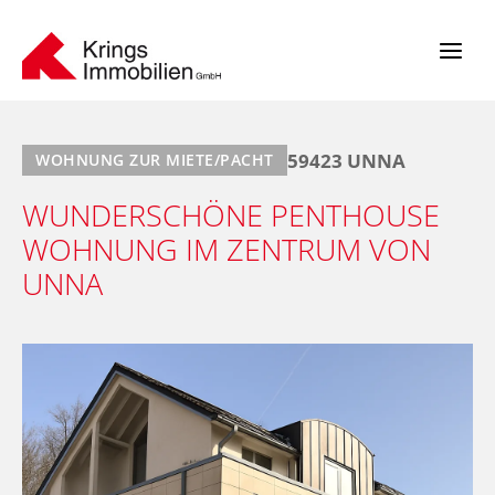
Zum
Inhalt
springen
59423 UNNA
WOHNUNG ZUR MIETE/PACHT
WUNDERSCHÖNE PENTHOUSE
WOHNUNG IM ZENTRUM VON
UNNA