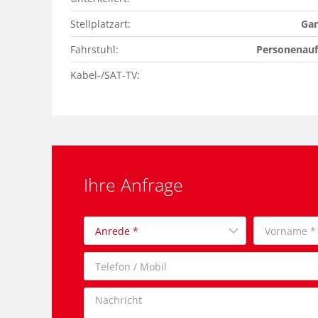
Stellplatzart:
Gar
Fahrstuhl:
Personenau
Kabel-/SAT-TV:
Ihre Anfrage