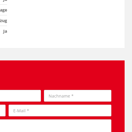
age
fzug
Ja