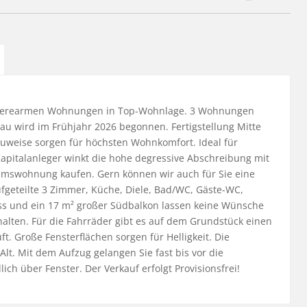
rrierearmen Wohnungen in Top-Wohnlage. 3 Wohnungen 
Bau wird im Frühjahr 2026 begonnen. Fertigstellung Mitte 
uweise sorgen für höchsten Wohnkomfort. Ideal für 
Kapitalanleger winkt die hohe degressive Abschreibung mit 
tumswohnung kaufen. Gern können wir auch für Sie eine 
geteilte 3 Zimmer, Küche, Diele, Bad/WC, Gäste-WC, 
 und ein 17 m² großer Südbalkon lassen keine Wünsche 
thalten. Für die Fahrräder gibt es auf dem Grundstück einen 
. Große Fensterflächen sorgen für Helligkeit. Die 
lt. Mit dem Aufzug gelangen Sie fast bis vor die 
h über Fenster. Der Verkauf erfolgt Provisionsfrei!