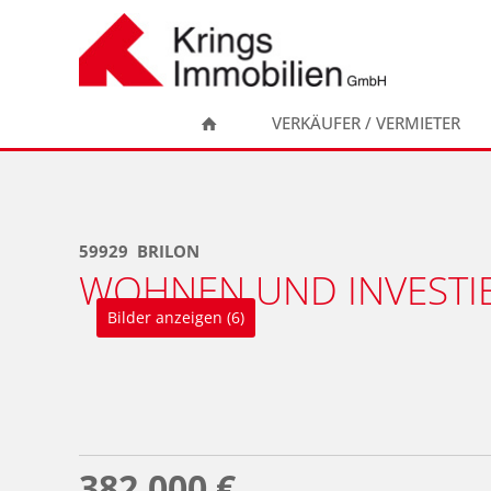
Zum
Inhalt
springen
VERKÄUFER / VERMIETER
59929
BRILON
WOHNEN UND INVESTIE
Bilder anzeigen (6)
382.000 €