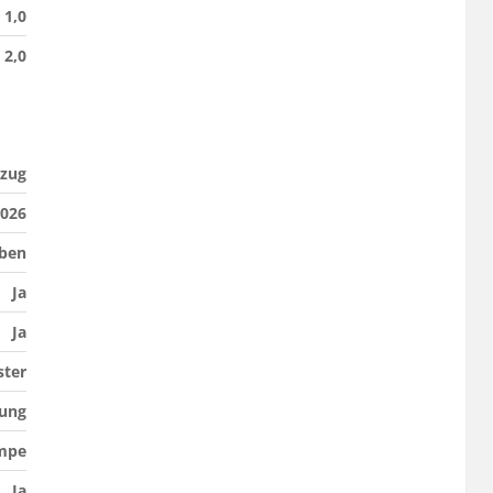
1,0
2,0
ezug
026
ben
Ja
Ja
ster
ung
mpe
Ja