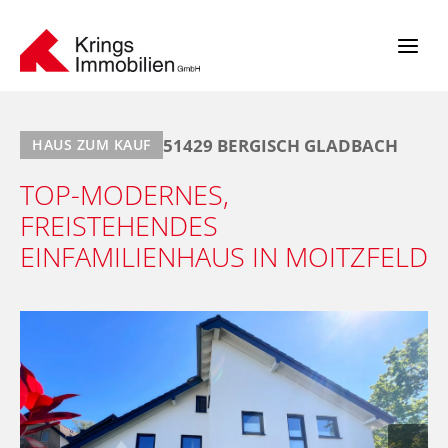
Zum
Inhalt
springen
51429 BERGISCH GLADBACH
HAUS ZUM KAUF
TOP-MODERNES,
FREISTEHENDES
EINFAMILIENHAUS IN MOITZFELD