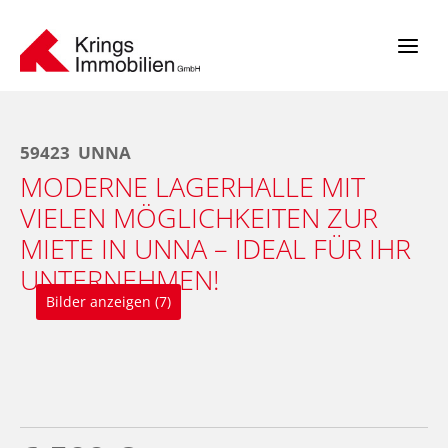
Zum
Inhalt
springen
59423
UNNA
MODERNE LAGERHALLE MIT
VIELEN MÖGLICHKEITEN ZUR
MIETE IN UNNA – IDEAL FÜR IHR
UNTERNEHMEN!
Bilder anzeigen (7)