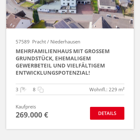
57589
Pracht / Niederhausen
MEHRFAMILIENHAUS MIT GROSSEM G
RUNDSTÜCK, EHEMALIGEM G
EWERBETEIL UND VIELFÄLTIGEM E
NTWICKLUNGSPOTENZIAL!
3
8
Wohnfl.: 229 m²
Kaufpreis
269.000 €
DETAILS