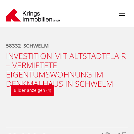
Zum
Inhalt
springen
58332
SCHWELM
INVESTITION MIT ALTSTADTFLAIR
– VERMIETETE
EIGENTUMSWOHNUNG IM
DENKMALHAUS IN SCHWELM
Bilder anzeigen (4)