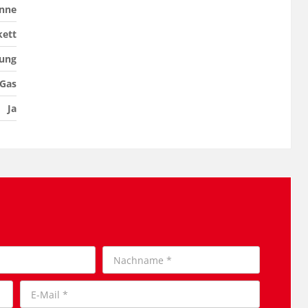
nne
kett
zung
Gas
Ja