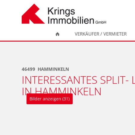
Zum
Inhalt
springen
VERKÄUFER / VERMIETER
46499
HAMMINKELN
INTERESSANTES SPLIT-
IN HAMMINKELN
Bilder anzeigen (31)