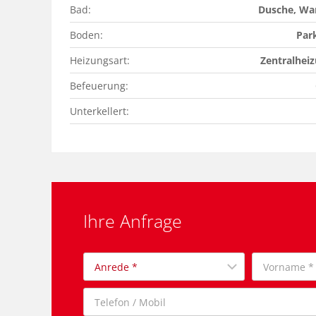
Bad:
Dusche, Wa
Boden:
Par
Heizungsart:
Zentralhei
Befeuerung:
Unterkellert:
Ihre Anfrage