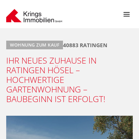
Zum
Inhalt
springen
40883 RATINGEN
WOHNUNG ZUM KAUF
IHR NEUES ZUHAUSE IN
RATINGEN HÖSEL –
HOCHWERTIGE
GARTENWOHNUNG –
BAUBEGINN IST ERFOLGT!