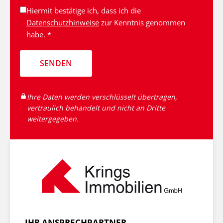
Hiermit bestätige ich, dass ich die
Datenschutzhinweise
zur Kenntnis genommen
habe. *
SENDEN
Ihre Daten werden verschlüsselt übertragen,
vertraulich behandelt und nicht an Dritte
weitergegeben.
IHR ANSPRECHPARTNER