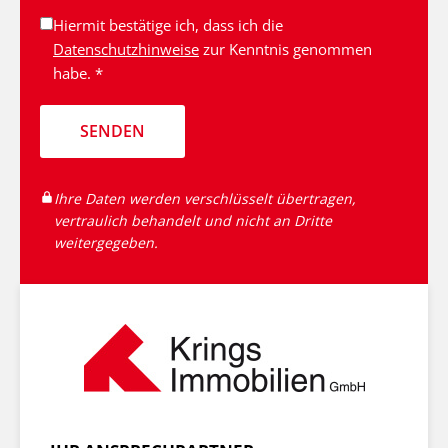
Hiermit bestätige ich, dass ich die
Datenschutzhinweise
zur Kenntnis genommen
habe. *
SENDEN
Ihre Daten werden verschlüsselt übertragen,
vertraulich behandelt und nicht an Dritte
weitergegeben.