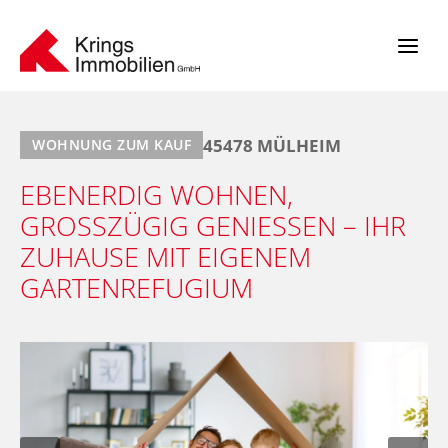
Zum
Inhalt
springen
45478 MÜLHEIM
WOHNUNG ZUM KAUF
EBENERDIG WOHNEN,
GROSSZÜGIG GENIESSEN – IHR ZU
HAUSE MIT EIGENEM GA
RTENREFUGIUM