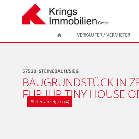
Zum
Inhalt
springen
VERKÄUFER / VERMIETER
57520
STEINEBACH/SIEG
BAUGRUNDSTÜCK IN ZE
FÜR IHR TINY HOUSE 
Bilder anzeigen (4)