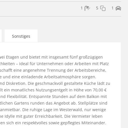
1
5
1
Sonstiges
wei Etagen und bietet mit insgesamt fünf großzügigen 
keiten – ideal für Unternehmen oder Arbeiten mit Platz 
 schafft eine angenehme Trennung der Arbeitsbereiche, 
e und eine einladende Arbeitsatmosphäre sorgen. 
 Diskretion. Die geschmackvoll gestaltete Küche lädt zu 
lt ein monatliches Nutzungsentgelt in Höhe von 70,00 € 
d Flexibilität. Entspannte Stunden auf dem Balkon mit 
lichen Gartens runden das Angebot ab. Stellplätze sind 
 anmietbar. Die ruhige Lage im Westerwald, nur wenige 
Idylle mit guter Erreichbarkeit. Die Vermieter leben 
n sich ein respektvolles sowie gepflegtes Miteinander. 