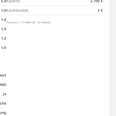
5,0
Kaution:
2.700 €
1,0
Kautionstext:
3 €
1,0
Provision: 1,19 MM inkl. 19 % MwSt.
1,0
1,0
1,0
iert
960
Ja
che
zung