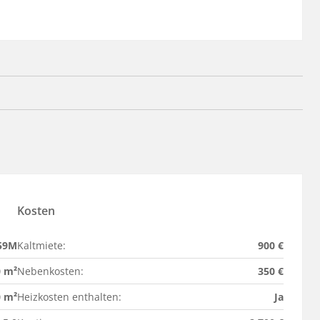
Kosten
59M
Kaltmiete:
900 €
0 m²
Nebenkosten:
350 €
0 m²
Heizkosten enthalten:
Ja