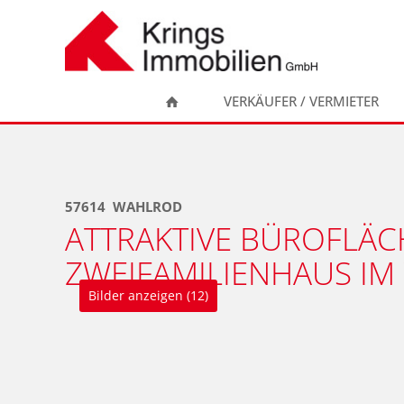
Zum
Inhalt
springen
VERKÄUFER / VERMIETER
57614
WAHLROD
ATTRAKTIVE BÜROFLÄC
ZWEIFAMILIENHAUS IM
Bilder anzeigen (12)