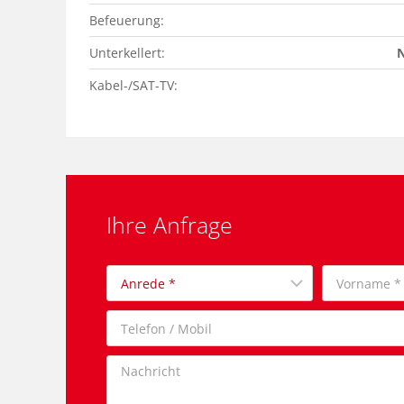
Befeuerung:
Unterkellert:
N
Kabel-/SAT-TV:
Ihre Anfrage