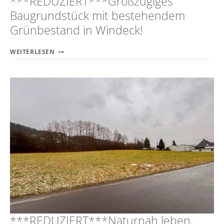
***REDUZIERT***Großzügiges
Baugrundstück mit bestehendem
Grünbestand in Windeck!
***REDUZIERT***GROSSZÜGIGES B
WEITERLESEN
AUGRUNDSTÜCK M
IT B
ESTEHENDEM G
RÜNBESTAND I
N W
INDECK!
***REDUZIERT***Naturnah leben,