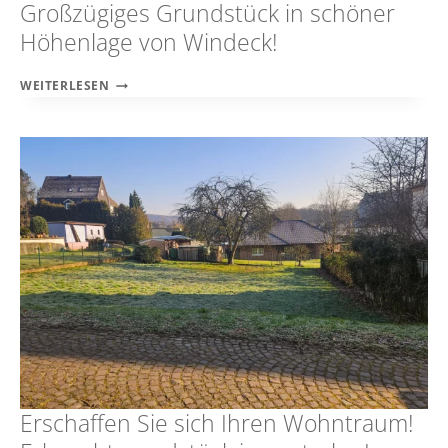
Großzügiges Grundstück in schöner
Höhenlage von Windeck!
GROSSZÜGIGES G
WEITERLESEN
RUNDSTÜCK I
N S
CHÖNER H
ÖHENLAGE V
ON W
INDECK!
Erschaffen Sie sich Ihren Wohntraum!