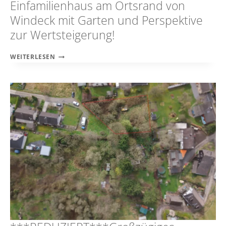
Einfamilienhaus am Ortsrand von
Windeck mit Garten und Perspektive
zur Wertsteigerung!
***REDUZIERT***VERMIETETES
WEITERLESEN
EINFAMILIENHAUS
AM
ORTSRAND
VON
WINDECK
MIT
GARTEN
UND
PERSPEKTIVE
ZUR
WERTSTEIGERUNG!