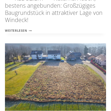
bestens angebunden: Großzügiges
Baugrundstück in attraktiver Lage von
Windeck!
***REDUZIERT***NATURNAH
WEITERLESEN
LEBEN,
BESTENS
ANGEBUNDEN:
GROSSZÜGIGES B
AUGRUNDSTÜCK I
N A
TTRAKTIVER L
AGE V
ON W
INDECK!