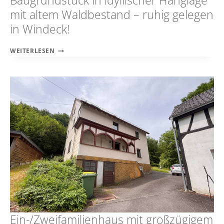
Baugrundstück in idyllischer Hanglage
mit altem Waldbestand – ruhig gelegen
in Windeck!
BAUGRUNDSTÜCK
WEITERLESEN
IN
IDYLLISCHER
HANGLAGE
MIT
ALTEM
WALDBESTAND
–
RUHIG
GELEGEN
IN
WINDECK!
Ein-/Zweifamilienhaus mit großzügigem