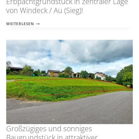
Erbpachtgrundstück in zentraler Lage
von Windeck / Au (Sieg)!
ERSCHAFFEN
WEITERLESEN
SIE
SICH
IHREN
WOHNTRAUM!
ERBPACHTGRUNDSTÜCK
IN
ZENTRALER
LAGE
VON
WINDECK
/
AU
(SIEG)!
Großzügiges und sonniges
Baugrundstück in attraktiver