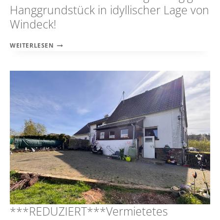
Hanggrundstück in idyllischer Lage von
Windeck!
EIN-/ZWEIFAMILIENHAUS
WEITERLESEN
MIT
GROSSZÜGIGEM H
ANGGRUNDSTÜCK I
N I
DYLLISCHER L
AGE V
ON W
INDECK!
***REDUZIERT***Vermietetes