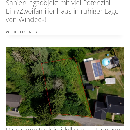
Sanierungsobjekt mit viel Potenzial –
Ein-/Zweifamilienhaus in ruhiger Lage
von Windeck!
SANIERUNGSOBJEKT
WEITERLESEN
MIT
VIEL
POTENZIAL
–
EIN-/ZWEIFAMILIENHAUS
IN
RUHIGER
LAGE
VON
WINDECK!