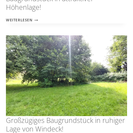
Höhenlage!
GROSSZÜGIGES U
WEITERLESEN
ND S
ONNIGES B
AUGRUNDSTÜCK I
N A
TTRAKTIVER H
ÖHENLAGE!
Großzügiges Baugrundstück in ruhiger
Lage von Windeck!