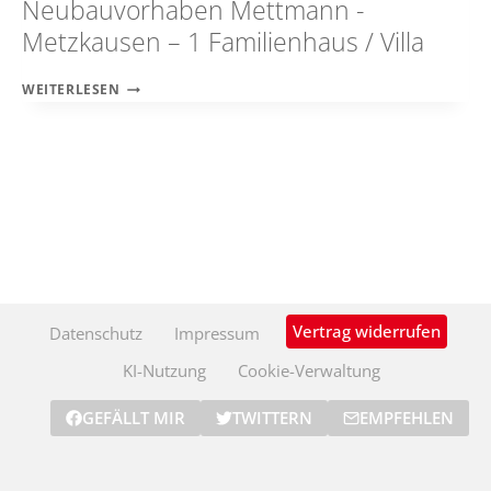
Neubauvorhaben Mettmann -
Metzkausen – 1 Familienhaus / Villa
NEUBAUVORHABEN
WEITERLESEN
METTMANN
-
METZKAUSEN
–
1
FAMILIENHAUS
/
VILLA
Vertrag widerrufen
Datenschutz
Impressum
KI-Nutzung
Cookie-Verwaltung
GEFÄLLT MIR
TWITTERN
EMPFEHLEN